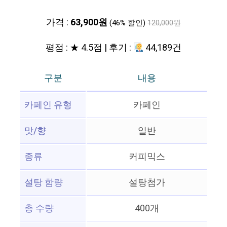
가격 :
63,900원
(46% 할인)
120,000원
평점 : ★ 4.5점 | 후기 :
44,189건
구분
내용
카페인 유형
카페인
맛/향
일반
종류
커피믹스
설탕 함량
설탕첨가
총 수량
400개