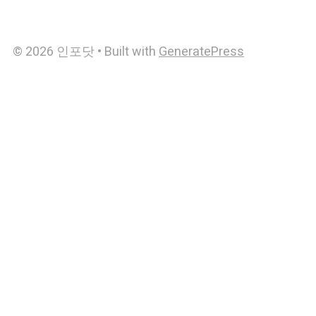
© 2026 인포닷
• Built with
GeneratePress