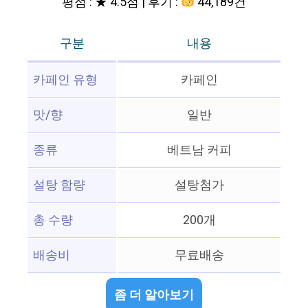
평점 : ★ 4.5점 | 후기 :
44,189건
구분
내용
카페인 유형
카페인
맛/향
일반
종류
베트남 커피
설탕 함량
설탕첨가
총 수량
200개
배송비
무료배송
좀 더 알아보기