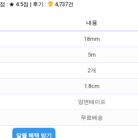
 : ★ 4.5점 | 후기 :
4,737건
내용
18mm
5m
2개
1.8cm
양면테이프
무료배송
알뜰 혜택 받기