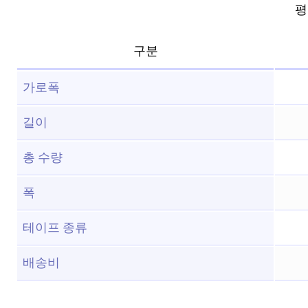
평점
구분
가로폭
길이
총 수량
폭
테이프 종류
배송비