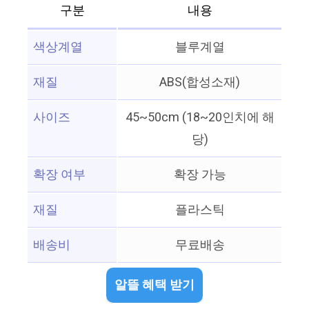
구분
내용
색상계열
블루계열
재질
ABS(합성소재)
사이즈
45~50cm (18~20인치에 해
당)
확장 여부
확장 가능
재질
플라스틱
배송비
무료배송
알뜰 혜택 받기