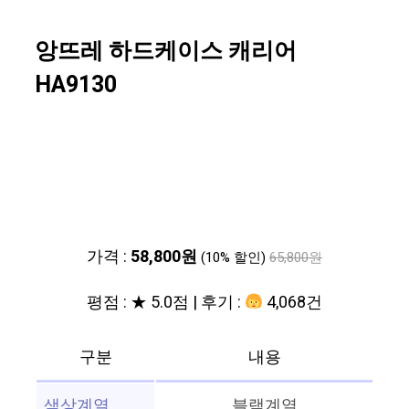
앙뜨레 하드케이스 캐리어
HA9130
가격 :
58,800원
(10% 할인)
65,800원
평점 : ★ 5.0점 | 후기 :
4,068건
구분
내용
색상계열
블랙계열