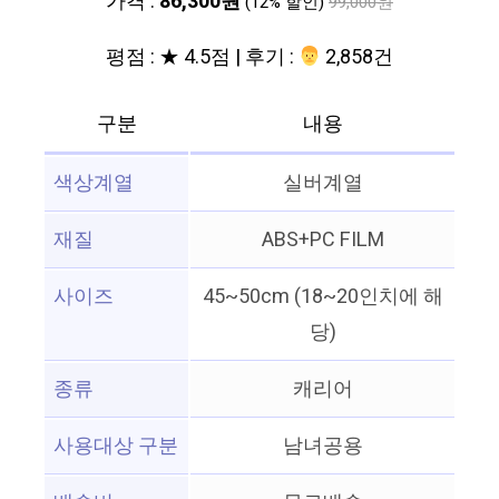
가격 :
86,300원
(12% 할인)
99,000원
평점 : ★ 4.5점 | 후기 :
‍‍ 2,858건
구분
내용
색상계열
실버계열
재질
ABS+PC FILM
사이즈
45~50cm (18~20인치에 해
당)
종류
캐리어
사용대상 구분
남녀공용