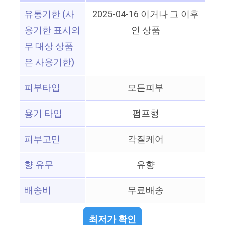
유통기한 (사
2025-04-16 이거나 그 이후
용기한 표시의
인 상품
무 대상 상품
은 사용기한)
피부타입
모든피부
용기 타입
펌프형
피부고민
각질케어
향 유무
유향
배송비
무료배송
최저가 확인