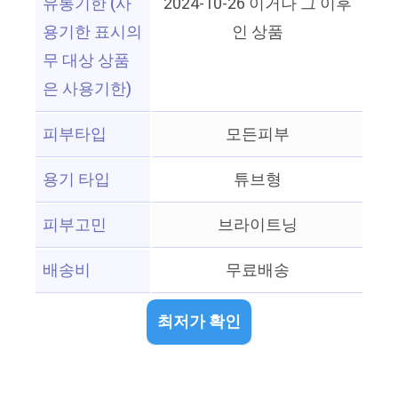
유통기한 (사
2024-10-26 이거나 그 이후
용기한 표시의
인 상품
무 대상 상품
은 사용기한)
피부타입
모든피부
용기 타입
튜브형
피부고민
브라이트닝
배송비
무료배송
최저가 확인