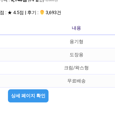
(6% 할인)
5,500원
 : ★ 4.5점 | 후기 :
‍‍ 3,693건
내용
용기형
도장용
크림/왁스형
무료배송
상세 페이지 확인