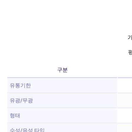
가
평
구분
유통기한
유광/무광
형태
수성/유성 타입