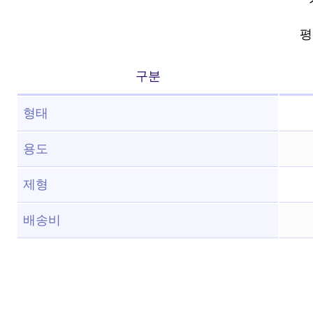
평점
구분
형태
용도
제형
배송비