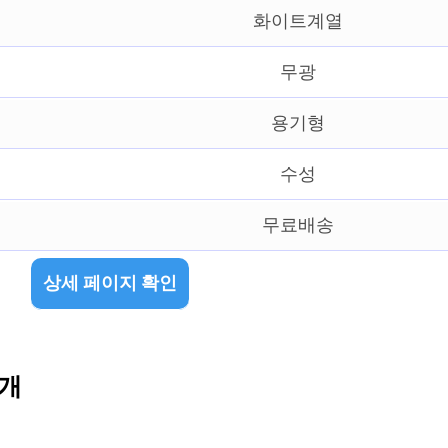
화이트계열
무광
용기형
수성
무료배송
상세 페이지 확인
1개