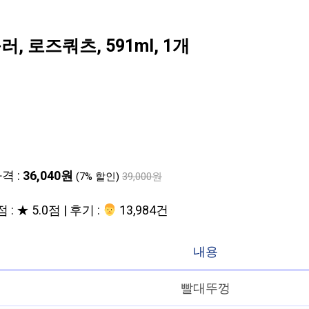
0
 로즈쿼츠, 591ml, 1개
격 :
36,040원
(7% 할인)
39,000원
 : ★ 5.0점 | 후기 :
‍‍ 13,984건
내용
빨대뚜껑