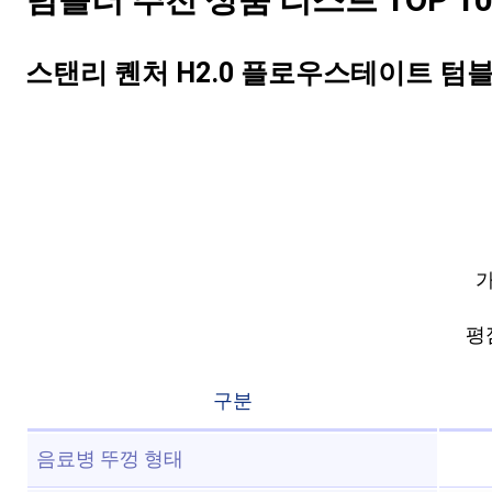
텀블러 추천 상품 리스트 TOP 1
스탠리 퀜처 H2.0 플로우스테이트 텀블러,
가
평점
구분
음료병 뚜껑 형태