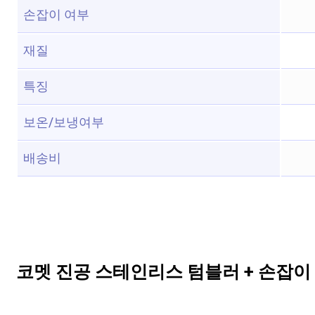
손잡이 여부
재질
특징
보온/보냉여부
배송비
코멧 진공 스테인리스 텀블러 + 손잡이 + 