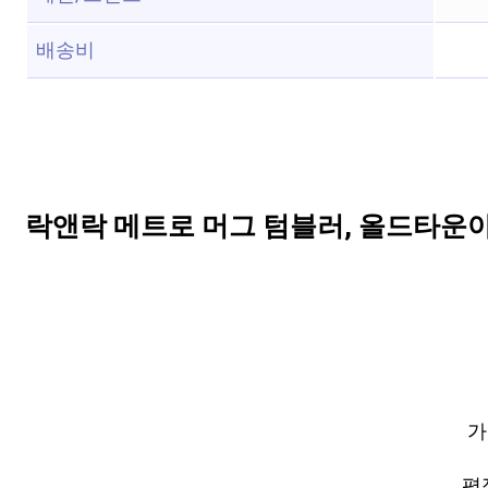
배송비
락앤락 메트로 머그 텀블러, 올드타운아이보
가
평점