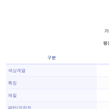
가
평점
구분
색상계열
특징
재질
패턴/프린트