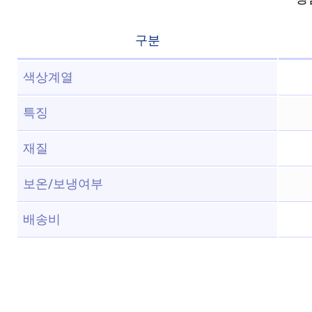
구분
색상계열
특징
재질
보온/보냉여부
배송비