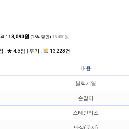
격 :
13,090원
(15% 할인)
15,400원
 : ★ 4.5점 | 후기 :
13,228건
내용
블랙계열
손잡이
스테인리스
단색(무지)