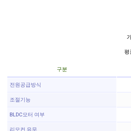
가
평점
구분
전원공급방식
조절기능
BLDC모터 여부
리모컨 유무