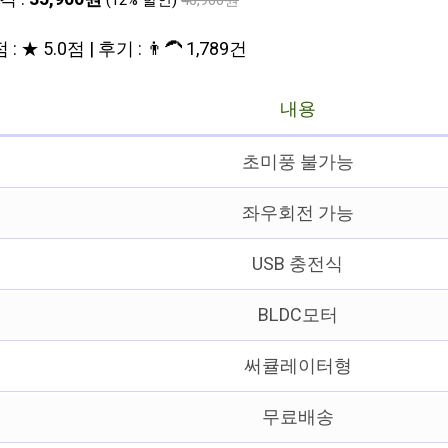
(12% 할인)
40,900원
: ★ 5.0점 | 후기 : 👨‍🦱 1,789건
내용
초미풍 불가능
좌우회전 가능
USB 충전식
BLDC모터
써큘레이터형
무료배송