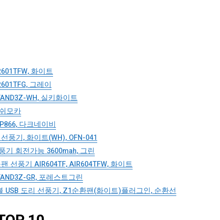
01TFW, 화이트
01TFG, 그레이
TAND3Z-WH, 실키화이트
애쉬모카
P866, 다크네이비
풍기, 화이트(WH), OFN-041
기 회전가능 3600mah, 그린
기 AIR604TF, AIR604TFW, 화이트
TAND3Z-GR, 포레스트그린
 USB 도리 선풍기, Z1순환팬(화이트)플러그인, 순환선