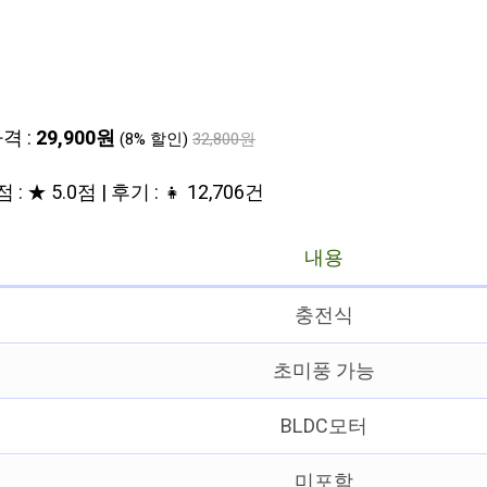
격 :
29,900원
(8% 할인)
32,800원
 : ★ 5.0점 | 후기 : 👧 12,706건
내용
충전식
초미풍 가능
BLDC모터
미포함