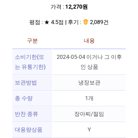
가격 :
12,270원
평점 : ★ 4.5점 | 후기 :
2,089건
구분
내용
소비기한(또
2024-05-04 이거나 그 이후
는 유통기한)
인 상품
보관방법
냉장보관
총 수량
1개
반찬 종류
장아찌/절임
대용량상품
Y