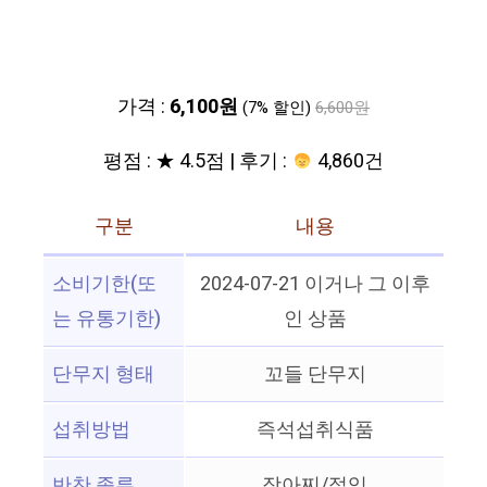
가격 :
6,100원
(7% 할인)
6,600원
평점 : ★ 4.5점 | 후기 :
4,860건
구분
내용
소비기한(또
2024-07-21 이거나 그 이후
는 유통기한)
인 상품
단무지 형태
꼬들 단무지
섭취방법
즉석섭취식품
반찬 종류
장아찌/절임