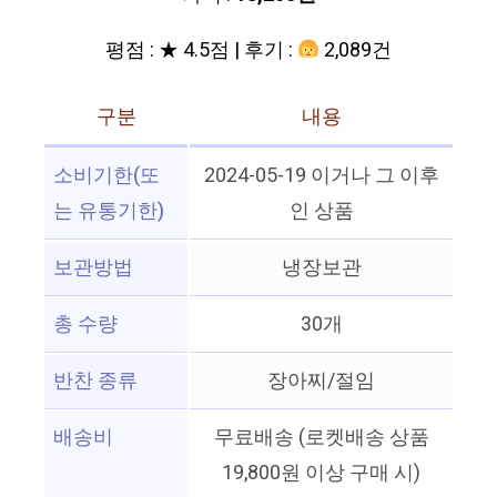
평점 : ★ 4.5점 | 후기 :
2,089건
구분
내용
소비기한(또
2024-05-19 이거나 그 이후
는 유통기한)
인 상품
보관방법
냉장보관
총 수량
30개
반찬 종류
장아찌/절임
배송비
무료배송 (로켓배송 상품
19,800원 이상 구매 시)