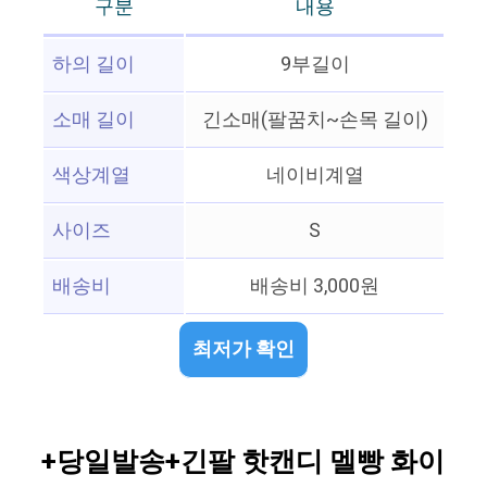
구분
내용
하의 길이
9부길이
소매 길이
긴소매(팔꿈치~손목 길이)
색상계열
네이비계열
사이즈
S
배송비
배송비 3,000원
최저가 확인
+당일발송+긴팔 핫캔디 멜빵 화이