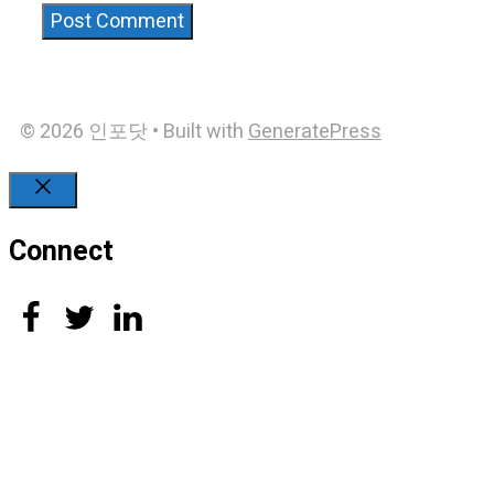
© 2026 인포닷
• Built with
GeneratePress
Close
Connect