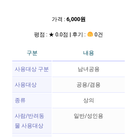
가격 :
6,000원
평점 : ★ 0.0점 | 후기 :
0건
구분
내용
사용대상 구분
남녀공용
사용대상
공용/겸용
종류
상의
사람/반려동
일반/성인용
물 사용대상