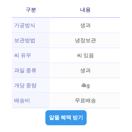
구분
내용
가공방식
생과
보관방법
냉장보관
씨 유무
씨 있음
과일 종류
생과
개당 중량
4kg
배송비
무료배송
알뜰 혜택 받기