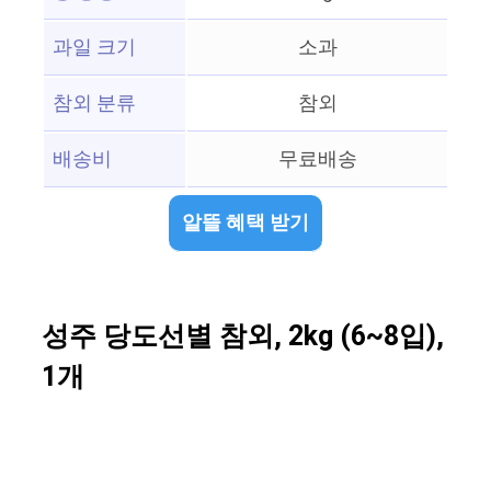
과일 크기
소과
참외 분류
참외
배송비
무료배송
알뜰 혜택 받기
성주 당도선별 참외, 2kg (6~8입),
1개