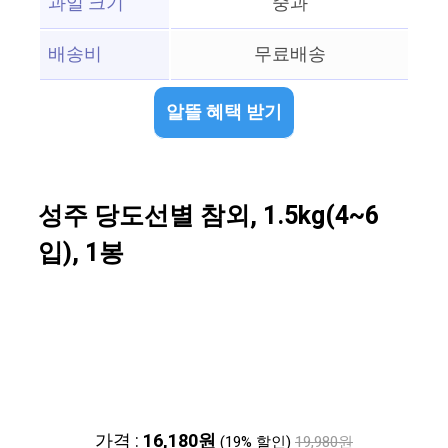
과일 크기
중과
배송비
무료배송
알뜰 혜택 받기
성주 당도선별 참외, 1.5kg(4~6
입), 1봉
가격 :
16,180원
(19% 할인)
19,980원