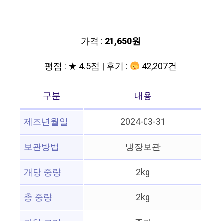
가격 :
21,650원
평점 : ★ 4.5점 | 후기 :
42,207건
구분
내용
제조년월일
2024-03-31
보관방법
냉장보관
개당 중량
2kg
총 중량
2kg