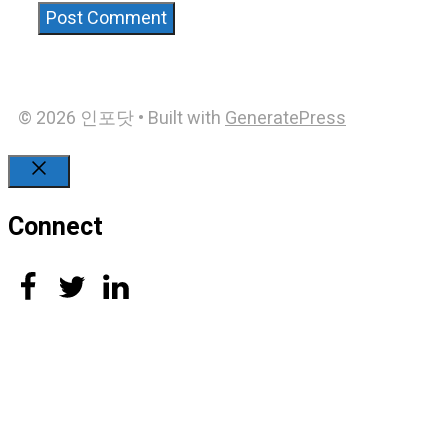
© 2026 인포닷
• Built with
GeneratePress
Close
Connect