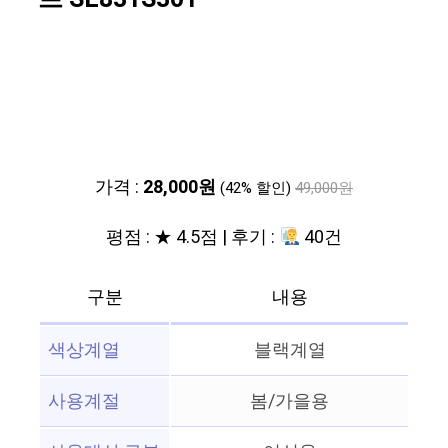
가격 :
28,000원
(42% 할인)
49,000원
평점 : ★ 4.5점 | 후기 :
40건
구분
내용
색상계열
블랙계열
사용계절
봄/가을용