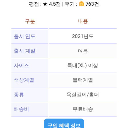
평점 : ★ 4.5점 | 후기 :
763건
구분
내용
출시 연도
2021년도
출시 계절
여름
사이즈
특대(XL) 이상
색상계열
블랙계열
종류
욕실걸이/홀더
배송비
무료배송
구입 혜택 정보