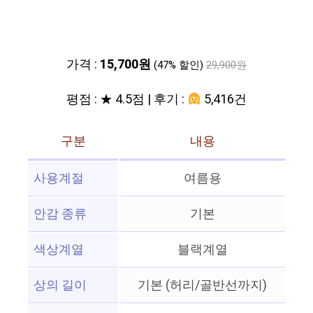
가격 :
15,700원
(47% 할인)
29,900원
평점 : ★ 4.5점 | 후기 :
5,416건
구분
내용
사용계절
여름용
안감 종류
기본
색상계열
블랙계열
상의 길이
기본 (허리/골반선까지)