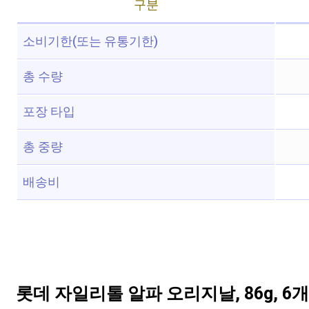
구분
소비기한(또는 유통기한)
총 수량
포장 타입
총 중량
배송비
롯데 자일리톨 알파 오리지날, 86g, 6개