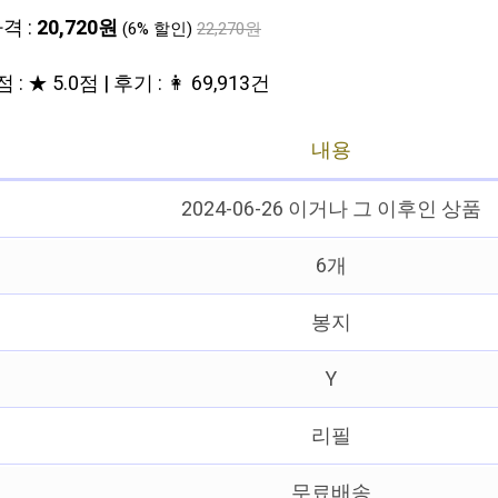
격 :
20,720원
(6% 할인)
22,270원
 : ★ 5.0점 | 후기 : 👩 69,913건
내용
2024-06-26 이거나 그 이후인 상품
6개
봉지
Y
리필
무료배송