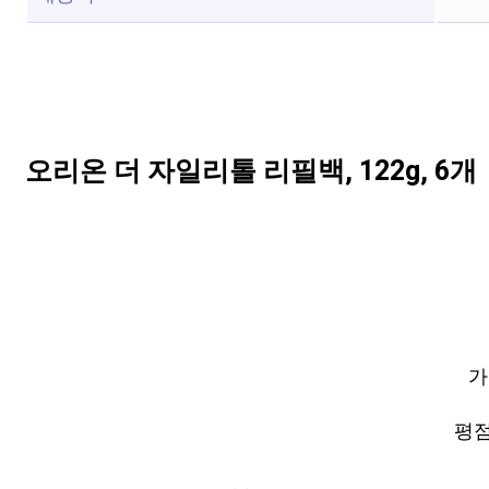
오리온 더 자일리톨 리필백, 122g, 6개
가
평점 