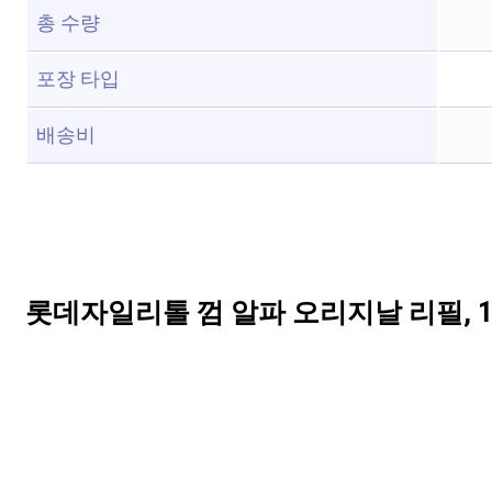
총 수량
포장 타입
배송비
롯데자일리톨 껌 알파 오리지날 리필, 10