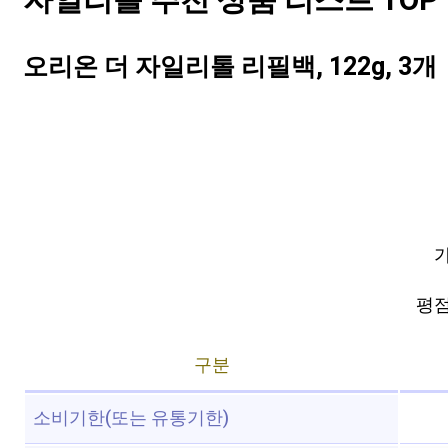
자일리톨 추천 상품 리스트 TOP 
오리온 더 자일리톨 리필백, 122g, 3개
가
평점 
구분
소비기한(또는 유통기한)