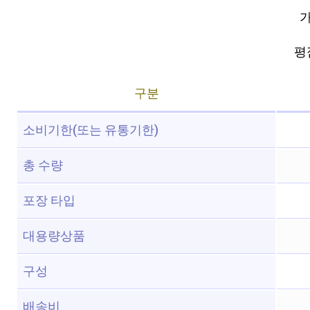
가
평점
구분
소비기한(또는 유통기한)
총 수량
포장 타입
대용량상품
구성
배송비