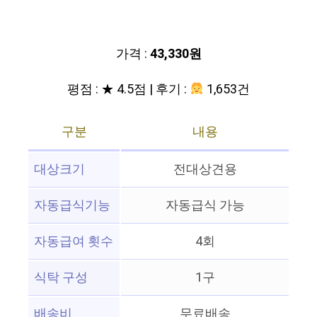
가격 :
43,330원
평점 : ★ 4.5점 | 후기 :
1,653건
구분
내용
대상크기
전대상견용
자동급식기능
자동급식 가능
자동급여 횟수
4회
식탁 구성
1구
배송비
무료배송