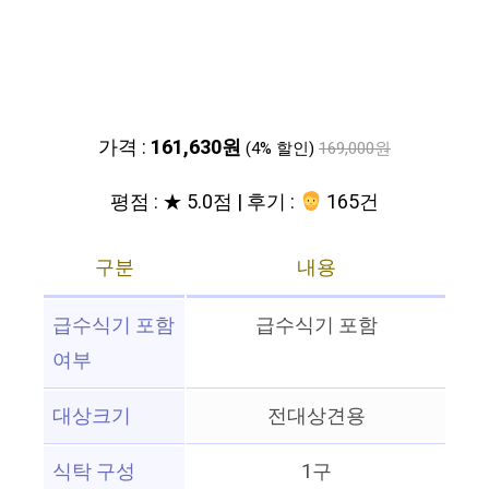
가격 :
161,630원
(4% 할인)
169,000원
평점 : ★ 5.0점 | 후기 :
165건
구분
내용
급수식기 포함
급수식기 포함
여부
대상크기
전대상견용
식탁 구성
1구