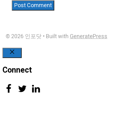
© 2026 인포닷
• Built with
GeneratePress
Close
Connect