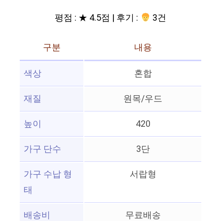
평점 : ★ 4.5점 | 후기 :
3건
구분
내용
색상
혼합
재질
원목/우드
높이
420
가구 단수
3단
가구 수납 형
서랍형
태
배송비
무료배송