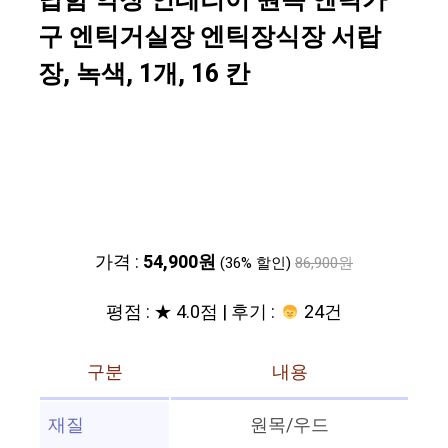
납함 약장 인테리어 원목 엔틱가
구 엔틱거실장 엔틱장식장 서랍
장, 녹색, 1개, 16 칸
가격 :
54,900원
(36% 할인)
86,900원
평점 : ★ 4.0점 | 후기 :
24건
구분
내용
재질
원목/우드