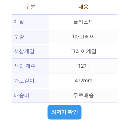
구분
내용
재질
플라스틱
수량
1p/그레이
색상계열
그레이계열
서랍 개수
12개
가로길이
412mm
배송비
무료배송
최저가 확인