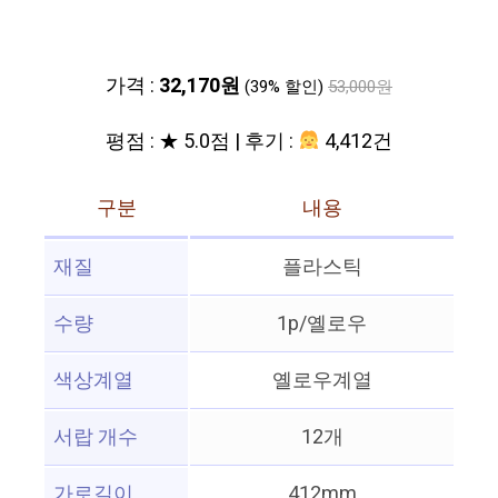
가격 :
32,170원
(39% 할인)
53,000원
평점 : ★ 5.0점 | 후기 :
4,412건
구분
내용
재질
플라스틱
수량
1p/옐로우
색상계열
옐로우계열
서랍 개수
12개
가로길이
412mm