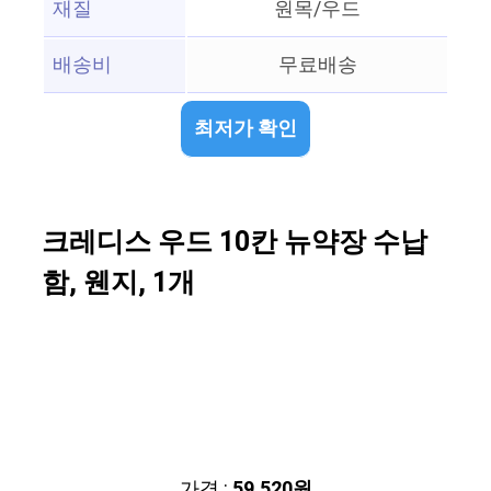
재질
원목/우드
배송비
무료배송
최저가 확인
크레디스 우드 10칸 뉴약장 수납
함, 웬지, 1개
가격 :
59,520원