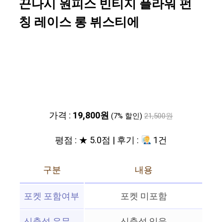
끈나시 원피스 빈티지 플라워 펀
칭 레이스 롱 뷔스티에
가격 :
19,800원
(7% 할인)
21,500원
평점 : ★ 5.0점 | 후기 :
1건
구분
내용
포켓 포함여부
포켓 미포함
신축성 유무
신축성 있음