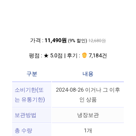
가격 :
11,490원
(9% 할인)
12,680원
평점 : ★ 5.0점 | 후기 :
7,184건
구분
내용
소비기한(또
2024-08-26 이거나 그 이후
는 유통기한)
인 상품
보관방법
냉장보관
총 수량
1개