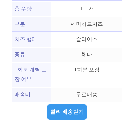
총 수량
100개
구분
세미하드치즈
치즈 형태
슬라이스
종류
체다
1회분 개별 포
1회분 포장
장 여부
배송비
무료배송
빨리 배송받기