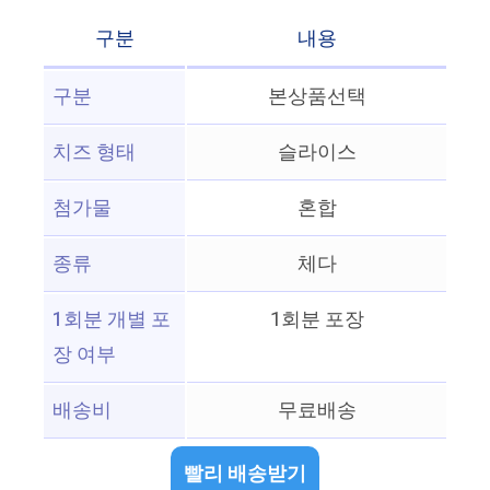
구분
내용
구분
본상품선택
치즈 형태
슬라이스
첨가물
혼합
종류
체다
1회분 개별 포
1회분 포장
장 여부
배송비
무료배송
빨리 배송받기