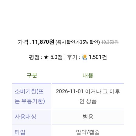
가격 :
11,870원
(즉시할인가35% 할인)
18,350원
평점 : ★ 5.0점 | 후기 :
1,501건
구분
내용
소비기한(또
2026-11-01 이거나 그 이후
는 유통기한)
인 상품
사용대상
범용
타입
알약/캡슐