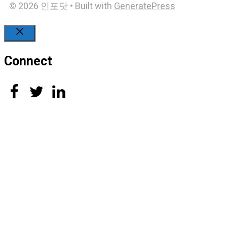
© 2026 인포닷
• Built with
GeneratePress
Close
Connect