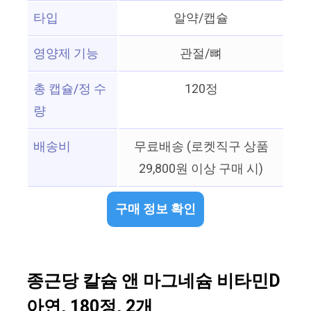
타입
알약/캡슐
영양제 기능
관절/뼈
총 캡슐/정 수
120정
량
배송비
무료배송 (로켓직구 상품
29,800원 이상 구매 시)
구매 정보 확인
종근당 칼슘 앤 마그네슘 비타민D
아연, 180정, 2개