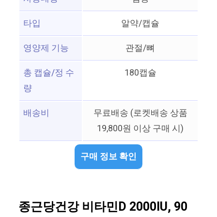
타입
알약/캡슐
영양제 기능
관절/뼈
총 캡슐/정 수
180캡슐
량
배송비
무료배송 (로켓배송 상품
19,800원 이상 구매 시)
구매 정보 확인
종근당건강 비타민D 2000IU, 90