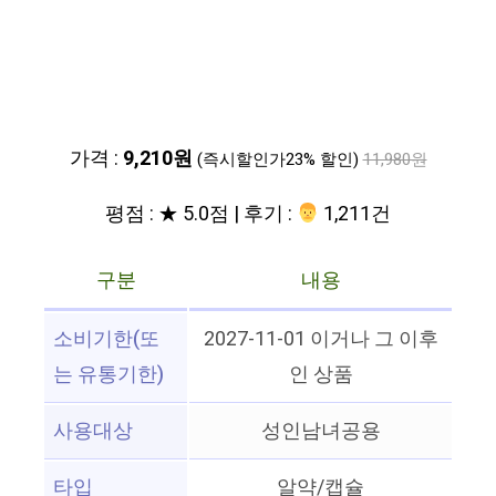
가격 :
9,210원
(즉시할인가23% 할인)
11,980원
평점 : ★ 5.0점 | 후기 :
‍‍ 1,211건
구분
내용
소비기한(또
2027-11-01 이거나 그 이후
는 유통기한)
인 상품
사용대상
성인남녀공용
타입
알약/캡슐