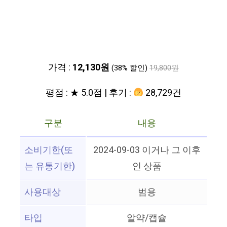
가격 :
12,130원
(38% 할인)
19,800원
평점 : ★ 5.0점 | 후기 :
28,729건
구분
내용
소비기한(또
2024-09-03 이거나 그 이후
는 유통기한)
인 상품
사용대상
범용
타입
알약/캡슐