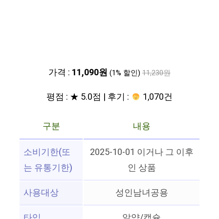
가격 :
11,090원
(1% 할인)
11,230원
평점 : ★ 5.0점 | 후기 :
1,070건
구분
내용
소비기한(또
2025-10-01 이거나 그 이후
는 유통기한)
인 상품
사용대상
성인남녀공용
타입
알약/캡슐