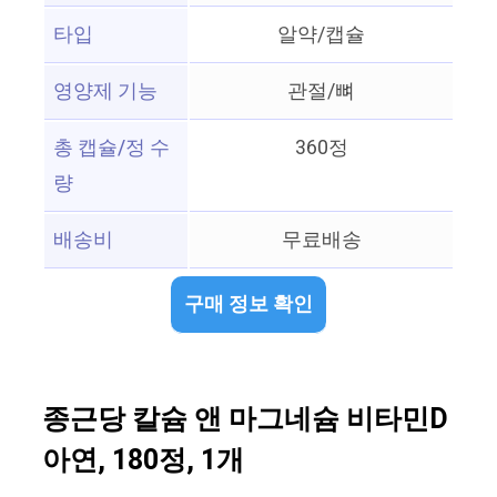
타입
알약/캡슐
영양제 기능
관절/뼈
총 캡슐/정 수
360정
량
배송비
무료배송
구매 정보 확인
종근당 칼슘 앤 마그네슘 비타민D
아연, 180정, 1개