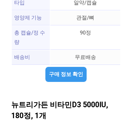
타입
알약/캡슐
영양제 기능
관절/뼈
총 캡슐/정 수
90정
량
배송비
무료배송
구매 정보 확인
뉴트리가든 비타민D3 5000IU,
180정, 1개