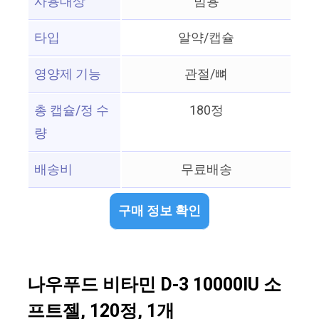
사용대상
범용
타입
알약/캡슐
영양제 기능
관절/뼈
총 캡슐/정 수
180정
량
배송비
무료배송
구매 정보 확인
나우푸드 비타민 D-3 10000IU 소
프트젤, 120정, 1개