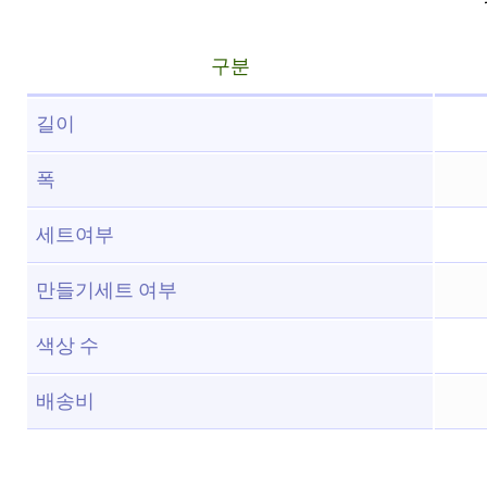
구분
길이
폭
세트여부
만들기세트 여부
색상 수
배송비