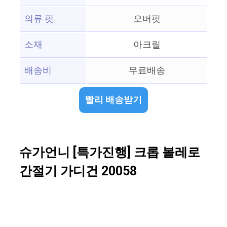
의류 핏
오버핏
소재
아크릴
배송비
무료배송
빨리 배송받기
슈가언니 [특가진행] 크롭 볼레로
간절기 가디건 20058