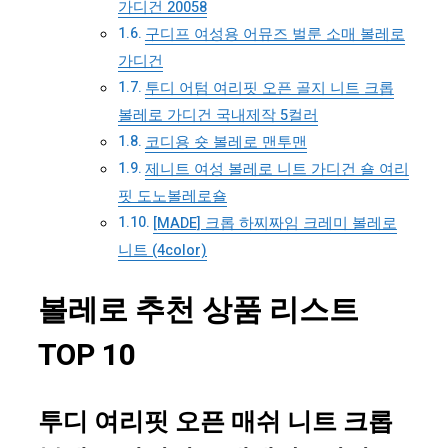
가디건 20058
구디프 여성용 어뮤즈 벌룬 소매 볼레로
가디건
투디 어텀 여리핏 오픈 골지 니트 크롭
볼레로 가디건 국내제작 5컬러
코디용 숏 볼레로 맨투맨
제니트 여성 볼레로 니트 가디건 숄 여리
핏 도노볼레로숄
[MADE] 크롭 하찌짜임 크레미 볼레로
니트 (4color)
볼레로 추천 상품 리스트
TOP 10
투디 여리핏 오픈 매쉬 니트 크롭