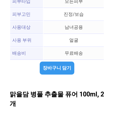
피부타입
모든피부
피부고민
진정/보습
사용대상
남녀공용
사용 부위
얼굴
배송비
무료배송
장바구니 담기
맑을담 병풀 추출물 퓨어 100ml, 2
개