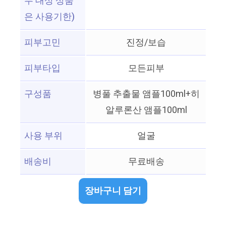
무 대상 상품
은 사용기한)
피부고민
진정/보습
피부타입
모든피부
구성품
병풀 추출물 앰플100ml+히
알루론산 앰플100ml
사용 부위
얼굴
배송비
무료배송
장바구니 담기