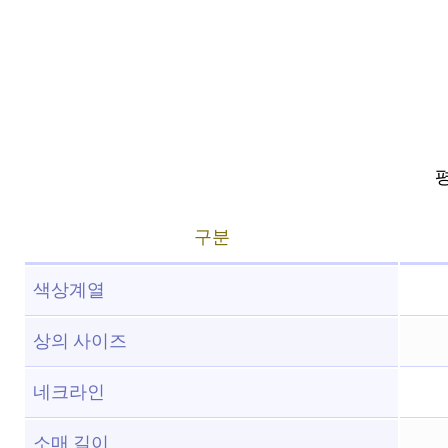
평
구분
색상계열
상의 사이즈
네크라인
소매 길이