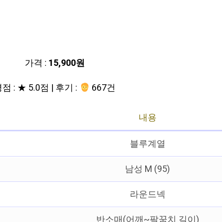
가격 :
15,900원
점 : ★ 5.0점 | 후기 :
667건
내용
블루계열
남성 M (95)
라운드넥
반소매(어깨~팔꿈치 길이)