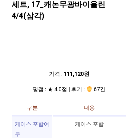
세트, 17_캐논무광바이올린
4/4(삼각)
가격 :
111,120원
평점 : ★ 4.0점 | 후기 :
67건
구분
내용
케이스 포함여
케이스 포함
부