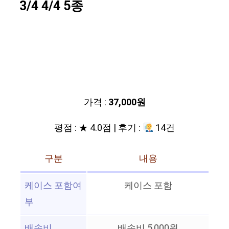
3/4 4/4 5종
가격 :
37,000원
평점 : ★ 4.0점 | 후기 :
14건
구분
내용
케이스 포함여
케이스 포함
부
배송비
배송비 5,000원