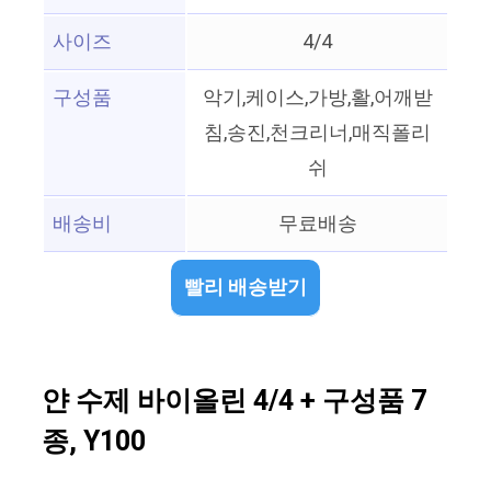
사이즈
4/4
구성품
악기,케이스,가방,활,어깨받
침,송진,천크리너,매직폴리
쉬
배송비
무료배송
빨리 배송받기
얀 수제 바이올린 4/4 + 구성품 7
종, Y100