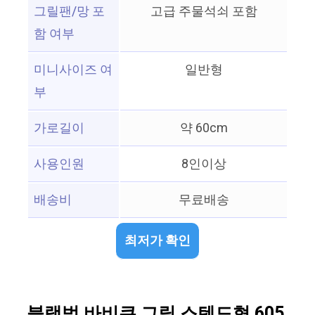
그릴팬/망 포
고급 주물석쇠 포함
함 여부
미니사이즈 여
일반형
부
가로길이
약 60cm
사용인원
8인이상
배송비
무료배송
최저가 확인
블랙벅 바비큐 그릴 스텐드형 605