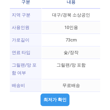
구분
내용
지역 구분
대구/경북 소상공인
사용인원
10인용
가로길이
73cm
연료 타입
숯/장작
그릴팬/망 포
그릴팬/망 포함
함 여부
배송비
무료배송
최저가 확인