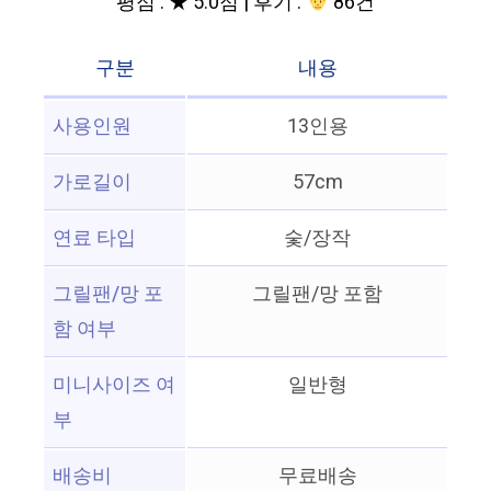
평점 : ★ 5.0점 | 후기 :
86건
구분
내용
사용인원
13인용
가로길이
57cm
연료 타입
숯/장작
그릴팬/망 포
그릴팬/망 포함
함 여부
미니사이즈 여
일반형
부
배송비
무료배송