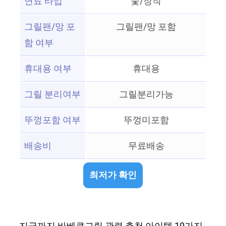
연료 타입
숯/장작
그릴팬/망 포
그릴팬/망 포함
함 여부
휴대용 여부
휴대용
그릴 분리여부
그릴분리가능
뚜껑포함 여부
뚜껑미포함
배송비
무료배송
최저가 확인