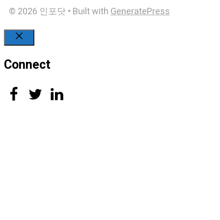
© 2026 인포닷
• Built with
GeneratePress
Close
Connect