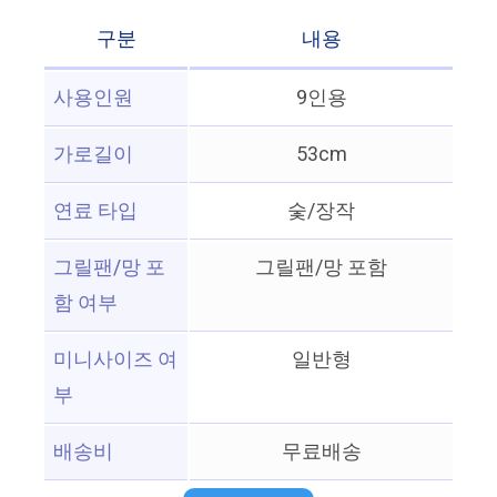
구분
내용
사용인원
9인용
가로길이
53cm
연료 타입
숯/장작
그릴팬/망 포
그릴팬/망 포함
함 여부
미니사이즈 여
일반형
부
배송비
무료배송