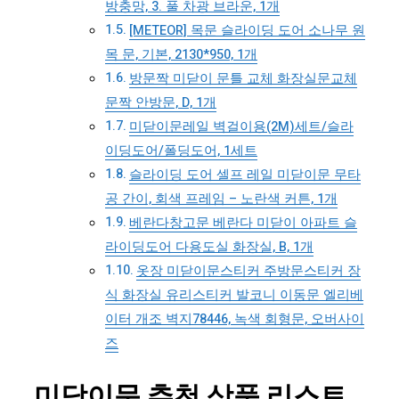
방충망, 3. 풀 차광 브라운, 1개
[METEOR] 목문 슬라이딩 도어 소나무 원
목 문, 기본, 2130*950, 1개
방문짝 미닫이 문틀 교체 화장실문교체
문짝 안방문, D, 1개
미닫이문레일 벽걸이용(2M)세트/슬라
이딩도어/폴딩도어, 1세트
슬라이딩 도어 셀프 레일 미닫이문 무타
공 간이, 회색 프레임 – 노란색 커튼, 1개
베란다창고문 베란다 미닫이 아파트 슬
라이딩도어 다용도실 화장실, B, 1개
옷장 미닫이문스티커 주방문스티커 장
식 화장실 유리스티커 발코니 이동문 엘리베
이터 개조 벽지78446, 녹색 회형문, 오버사이
즈
미닫이문 추천 상품 리스트