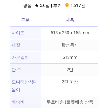
평점 : ★ 5.0점 | 후기 :
‍‍ 1,617건
구분
내용
사이즈
513 x 230 x 155 mm
재질
합성목재
가로길이
513mm
단 수
2단
모니터받침대
2단 이상
높이
배송비
무료배송 (로켓배송 상품