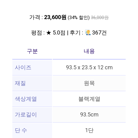
가격 :
23,600원
(34% 할인)
36,000원
평점 : ★ 5.0점 | 후기 :
367건
구분
내용
사이즈
93.5 x 23.5 x 12 cm
재질
원목
색상계열
블랙계열
가로길이
93.5cm
단 수
1단