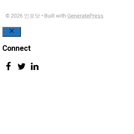
© 2026 인포닷
• Built with
GeneratePress
Close
Connect