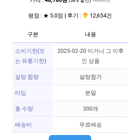
가격 :
48,180원
(38% 할인)
78,000원
평점 : ★ 5.0점 | 후기 :
12,654건
구분
내용
소비기한(또
2025-02-20 이거나 그 이후
는 유통기한)
인 상품
설탕 함량
설탕첨가
타입
분말
총 수량
300개
배송비
무료배송