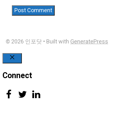
© 2026 인포닷
• Built with
GeneratePress
Close
Connect