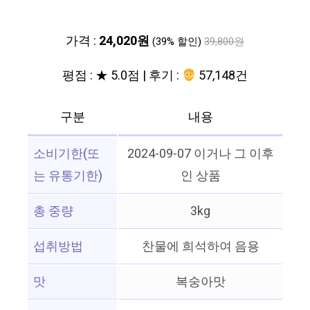
가격 :
24,020원
(39% 할인)
39,800원
평점 : ★ 5.0점 | 후기 :
57,148건
구분
내용
소비기한(또
2024-09-07 이거나 그 이후
는 유통기한)
인 상품
총 중량
3kg
섭취방법
찬물에 희석하여 음용
맛
복숭아맛