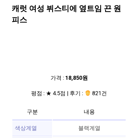
캐럿 여성 뷔스티에 옆트임 끈 원
피스
가격 :
18,850원
평점 : ★ 4.5점 | 후기 :
821건
구분
내용
색상계열
블랙계열