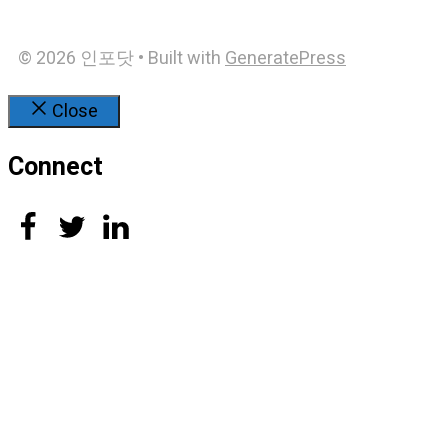
© 2026 인포닷
• Built with
GeneratePress
Close
Connect