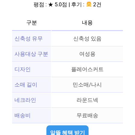
평점 : ★ 5.0점 | 후기 :
2건
구분
내용
신축성 유무
신축성 있음
사용대상 구분
여성용
디자인
플레어스커트
소매 길이
민소매/나시
네크라인
라운드넥
배송비
무료배송
알뜰 혜택 받기