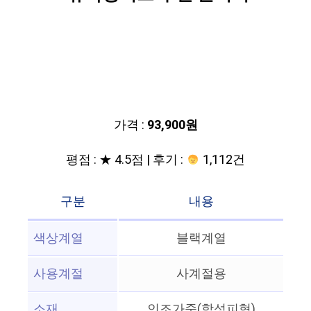
가격 :
93,900원
평점 : ★ 4.5점 | 후기 :
1,112건
구분
내용
색상계열
블랙계열
사용계절
사계절용
소재
인조가죽(합성피혁)