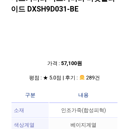
이드 DXSH9D031-BE
가격 :
57,100원
평점 : ★ 5.0점 | 후기 :
289건
구분
내용
소재
인조가죽(합성피혁)
색상계열
베이지계열