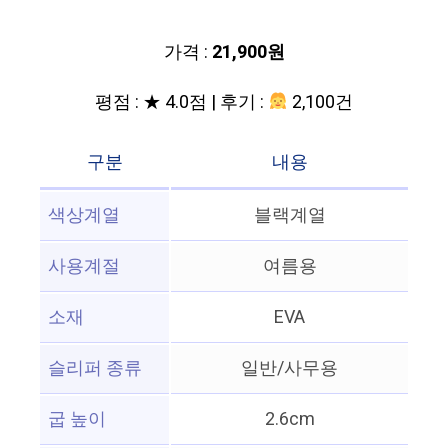
가격 :
21,900원
평점 : ★ 4.0점 | 후기 :
2,100건
구분
내용
색상계열
블랙계열
사용계절
여름용
소재
EVA
슬리퍼 종류
일반/사무용
굽 높이
2.6cm