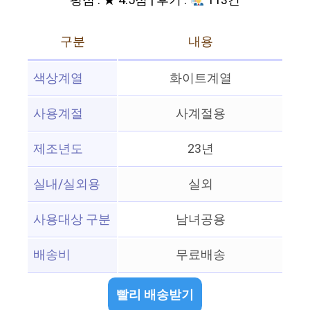
평점 : ★ 4.5점 | 후기 :
113건
구분
내용
색상계열
화이트계열
사용계절
사계절용
제조년도
23년
실내/실외용
실외
사용대상 구분
남녀공용
배송비
무료배송
빨리 배송받기