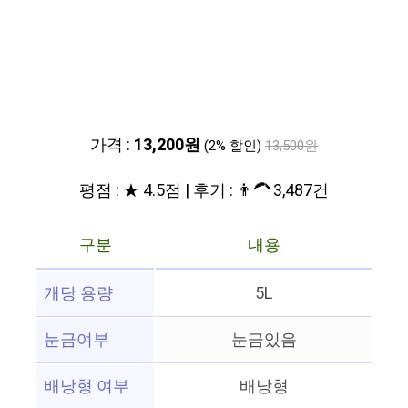
가격 :
13,200원
(2% 할인)
13,500원
평점 : ★ 4.5점 | 후기 : 👨‍🦱 3,487건
구분
내용
개당 용량
5L
눈금여부
눈금있음
배낭형 여부
배낭형