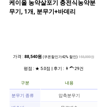
케이올 농약살포기 충전식농약분
무기, 1개, 분무기+바데리
가격 :
88,540원
(쿠폰할인가42% 할인)
155,000원
평점 : ★ 5.0점 | 후기 : 👨‍🦱 29건
구분
내용
분무기 종류
압축분무기