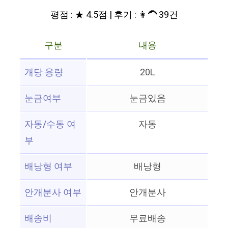
평점 : ★ 4.5점 | 후기 : 👩‍🦱 39건
구분
내용
개당 용량
20L
눈금여부
눈금있음
자동/수동 여
자동
부
배낭형 여부
배낭형
안개분사 여부
안개분사
배송비
무료배송