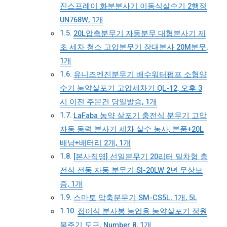
진스프레이 화분분사기 이동식살수기 2행정
UN768W, 1개
20L압축분무기 자동분무 대형분사기 제
초 세차 청소 고압분무기 장대분사 20M분무,
1개
유니즈엔진분무기 배수워터펌프 소형양
수기 농약살포기 고압세차기 QL-12, 오후 3
시 이전 주문건 당일발송, 1개
LaFaba 농약 살포기 충전식 분무기 고압
자동 동력 분사기 세차 살수 농사, 본품+20L
배낭+배터리 2개, 1개
[본사직영] 선일분무기 20리터 밀차형 충
전식 전동 자동 분무기 SI-20LW 2년 무상보
증, 1개
스마토 압축분무기 SM-CS5L, 1개, 5L
접이식 분사봉 농업용 농약살포기 정원
물주기 도구, Number 8, 1개