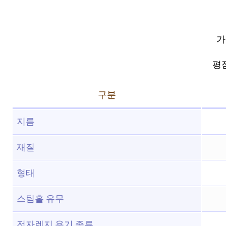
가
평점 
구분
지름
재질
형태
스팀홀 유무
전자렌지 용기 종류