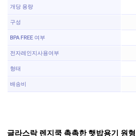
개당 용량
구성
BPA FREE 여부
전자레인지사용여부
형태
배송비
글라스락 렌지쿡 촉촉한 햇밥용기 원형 코코