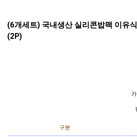
(6개세트) 국내생산 실리콘밥팩 이유식 냉
(2P)
가
구분