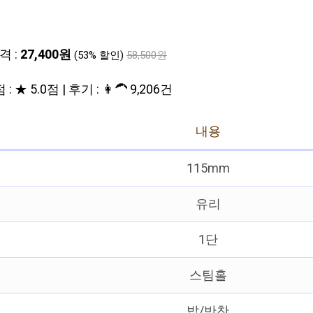
격 :
27,400원
(53% 할인)
58,500원
: ★ 5.0점 | 후기 : 👩‍🦱 9,206건
내용
115mm
유리
1단
스팀홀
밥/반찬