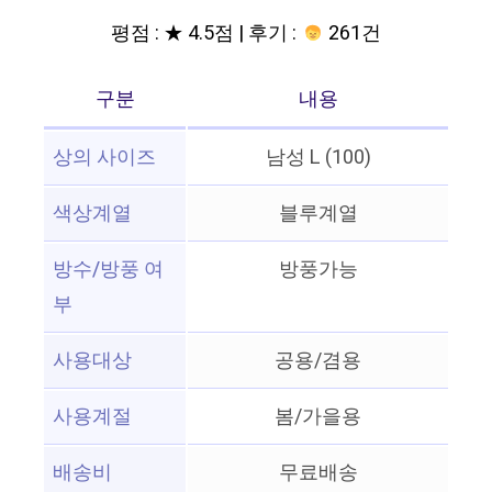
평점 : ★ 4.5점 | 후기 :
261건
구분
내용
상의 사이즈
남성 L (100)
색상계열
블루계열
방수/방풍 여
방풍가능
부
사용대상
공용/겸용
사용계절
봄/가을용
배송비
무료배송