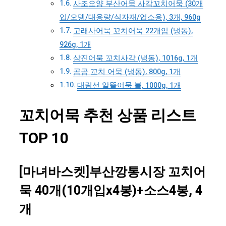
사조오양 부산어묵 사각꼬치어묵 (30개
입/오뎅/대용량/식자재/업소용), 3개, 960g
고래사어묵 꼬치어묵 22개입 (냉동),
926g, 1개
삼진어묵 꼬치사각 (냉동), 1016g, 1개
곰곰 꼬치 어묵 (냉동), 800g, 1개
대림선 알뜰어묵 볼, 1000g, 1개
꼬치어묵 추천 상품 리스트
TOP 10
[마녀바스켓]부산깡통시장 꼬치어
묵 40개(10개입x4봉)+소스4봉, 4
개