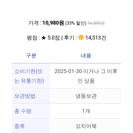
가격 :
10,980원
(33% 할인)
16,500원
평점 : ★ 5.0점 | 후기 :
14,513건
구분
내용
소비기한(또
2025-01-30 이거나 그 이후
는 유통기한)
인 상품
보관방법
냉동보관
총 수량
1개
종류
꼬치어묵