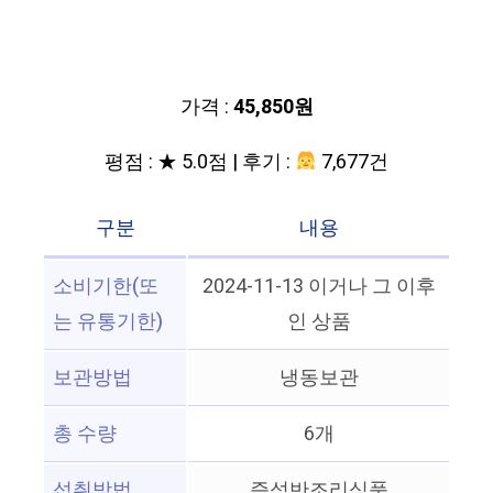
가격 :
45,850원
평점 : ★ 5.0점 | 후기 :
7,677건
구분
내용
소비기한(또
2024-11-13 이거나 그 이후
는 유통기한)
인 상품
보관방법
냉동보관
총 수량
6개
섭취방법
즉석반조리식품