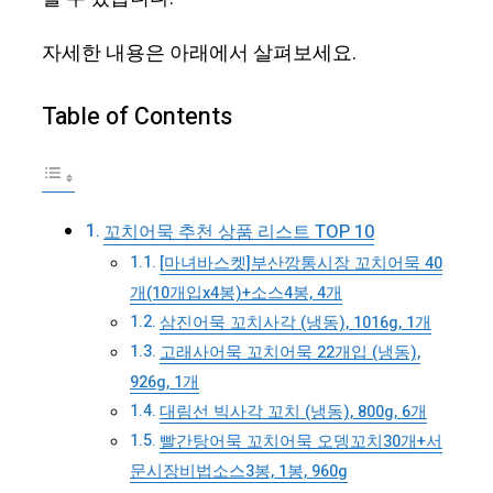
자세한 내용은 아래에서 살펴보세요.
Table of Contents
꼬치어묵 추천 상품 리스트 TOP 10
[마녀바스켓]부산깡통시장 꼬치어묵 40
개(10개입x4봉)+소스4봉, 4개
삼진어묵 꼬치사각 (냉동), 1016g, 1개
고래사어묵 꼬치어묵 22개입 (냉동),
926g, 1개
대림선 빅사각 꼬치 (냉동), 800g, 6개
빨간탕어묵 꼬치어묵 오뎅꼬치30개+서
문시장비법소스3봉, 1봉, 960g