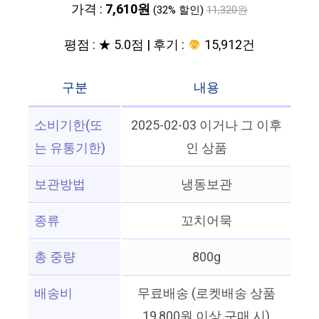
가격 :
7,610원
(32% 할인)
11,320원
평점 : ★ 5.0점 | 후기 :
15,912건
구분
내용
소비기한(또
2025-02-03 이거나 그 이후
는 유통기한)
인 상품
보관방법
냉동보관
종류
꼬치어묵
총 중량
800g
배송비
무료배송 (로켓배송 상품
19,800원 이상 구매 시)