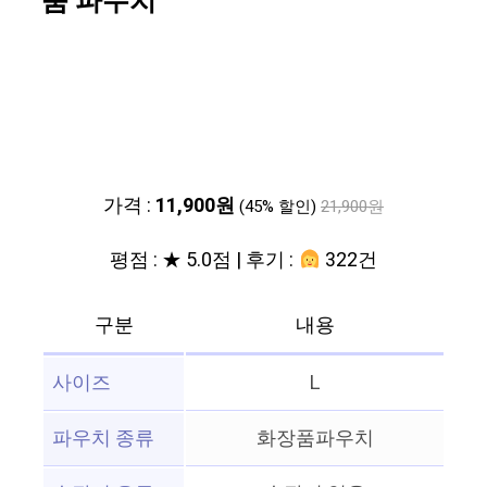
품 파우치
가격 :
11,900원
(45% 할인)
21,900원
평점 : ★ 5.0점 | 후기 :
322건
구분
내용
사이즈
L
파우치 종류
화장품파우치