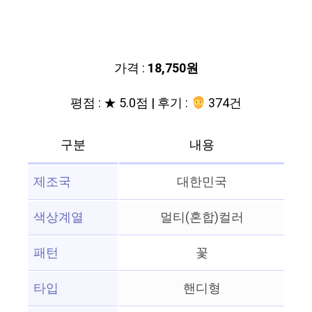
가격 :
18,750원
평점 : ★ 5.0점 | 후기 :
374건
구분
내용
제조국
대한민국
색상계열
멀티(혼합)컬러
패턴
꽃
타입
핸디형