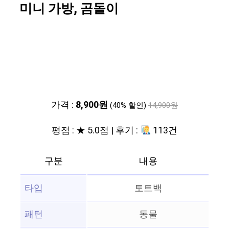
미니 가방, 곰돌이
가격 :
8,900원
(40% 할인)
14,900원
평점 : ★ 5.0점 | 후기 :
113건
구분
내용
타입
토트백
패턴
동물