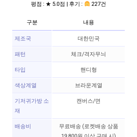
평점 : ★ 5.0점 | 후기 :
227건
구분
내용
제조국
대한민국
패턴
체크/격자무늬
타입
핸디형
색상계열
브라운계열
기저귀가방 소
캔버스/면
재
배송비
무료배송 (로켓배송 상품
19,800원 이상 구매 시)