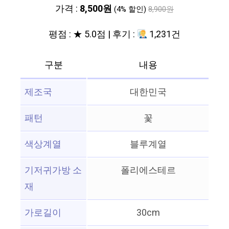
가격 :
8,500원
(4% 할인)
8,900원
평점 : ★ 5.0점 | 후기 :
1,231건
구분
내용
제조국
대한민국
패턴
꽃
색상계열
블루계열
기저귀가방 소
폴리에스테르
재
가로길이
30cm