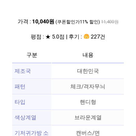
가격 :
10,040원
(쿠폰할인가11% 할인)
11,400원
평점 : ★ 5.0점 | 후기 :
227건
구분
내용
제조국
대한민국
패턴
체크/격자무늬
타입
핸디형
색상계열
브라운계열
기저귀가방 소
캔버스/면