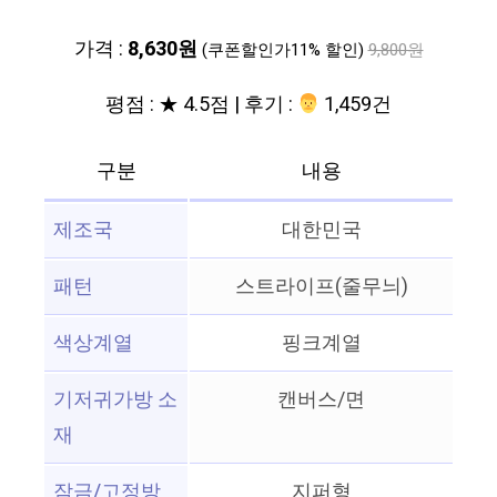
가격 :
8,630원
(쿠폰할인가11% 할인)
9,800원
평점 : ★ 4.5점 | 후기 :
‍‍ 1,459건
구분
내용
제조국
대한민국
패턴
스트라이프(줄무늬)
색상계열
핑크계열
기저귀가방 소
캔버스/면
재
잠금/고정방
지퍼형