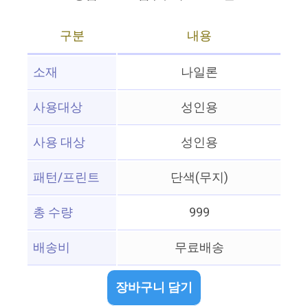
구분
내용
소재
나일론
사용대상
성인용
사용 대상
성인용
패턴/프린트
단색(무지)
총 수량
999
배송비
무료배송
장바구니 담기