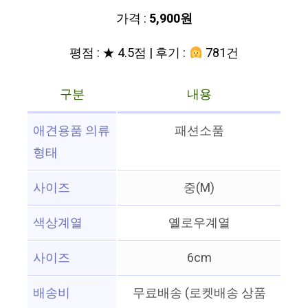
가격 :
5,900원
평점 : ★ 4.5점 | 후기 :
781건
구분
내용
애견용품 의류
패션소품
형태
사이즈
중(M)
색상계열
옐로우계열
사이즈
6cm
배송비
무료배송 (로켓배송 상품