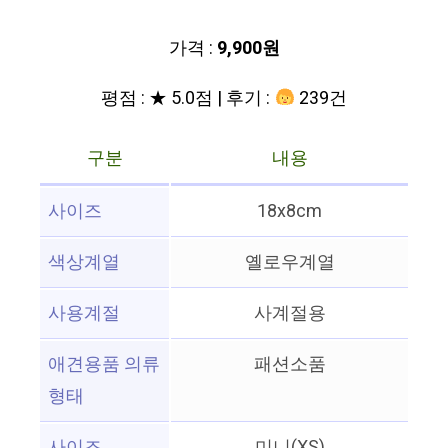
가격 :
9,900원
평점 : ★ 5.0점 | 후기 :
239건
구분
내용
사이즈
18x8cm
색상계열
옐로우계열
사용계절
사계절용
애견용품 의류
패션소품
형태
사이즈
미니(XS)