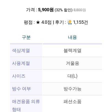
가격 :
5,900원
(32% 할인)
8,800원
평점 : ★ 4.0점 | 후기 :
1,155건
구분
내용
색상계열
블랙계열
사용계절
겨울용
사이즈
대(L)
방수 여부
방수가능
애견용품 의류
패션소품
형태