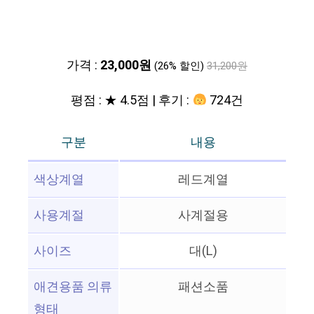
가격 :
23,000원
(26% 할인)
31,200원
평점 : ★ 4.5점 | 후기 :
724건
구분
내용
색상계열
레드계열
사용계절
사계절용
사이즈
대(L)
애견용품 의류
패션소품
형태