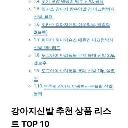
꼬기 모양 댕댕이 방수 신발, 핑크
펫카소 강아지 방수양말 겸 미끄럼방지
신발, 블랙
펫카소 강아지신발 쉬운착용, 말랑화
2(블랙)
퍼피아 하이커슈즈 애완견 미끄럼방지
신발 4짝, 레드
도그아이 반려동물 무지 붕대 신발 20p,
옐로우
도그아이 반려동물 붕대 신발 10p, 옐로
우
부투펫 강아지 야광반사 논슬립 신발,
블랙
강아지신발 추천 상품 리스
트 TOP 10