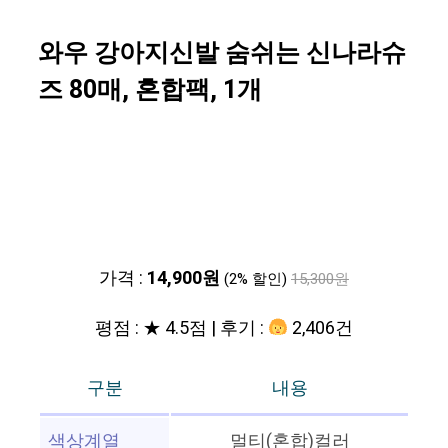
와우 강아지신발 숨쉬는 신나라슈
즈 80매, 혼합팩, 1개
가격 :
14,900원
(2% 할인)
15,300원
평점 : ★ 4.5점 | 후기 :
2,406건
구분
내용
색상계열
멀티(혼합)컬러