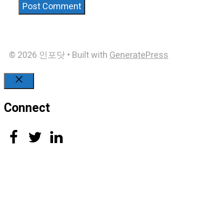
© 2026 인포닷
• Built with
GeneratePress
Close
Connect