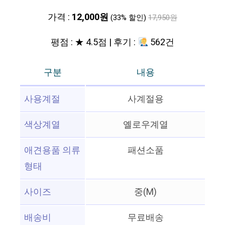
가격 :
12,000원
(33% 할인)
17,950원
평점 : ★ 4.5점 | 후기 :
562건
구분
내용
사용계절
사계절용
색상계열
옐로우계열
애견용품 의류
패션소품
형태
사이즈
중(M)
배송비
무료배송