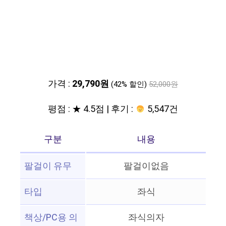
가격 :
29,790원
(42% 할인)
52,000원
평점 : ★ 4.5점 | 후기 :
5,547건
구분
내용
팔걸이 유무
팔걸이없음
타입
좌식
책상/PC용 의
좌식의자