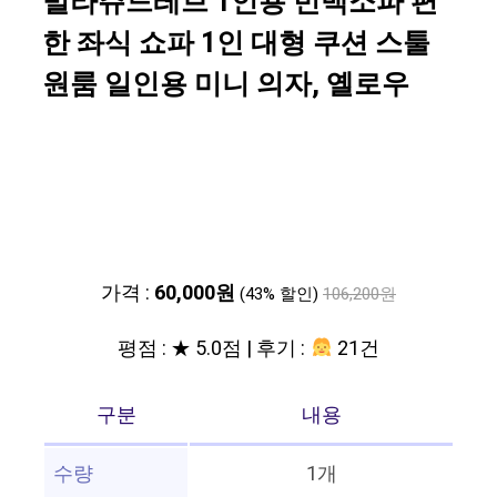
빌라쥬드레브 1인용 빈백소파 편
한 좌식 쇼파 1인 대형 쿠션 스툴
원룸 일인용 미니 의자, 옐로우
가격 :
60,000원
(43% 할인)
106,200원
평점 : ★ 5.0점 | 후기 :
21건
구분
내용
수량
1개