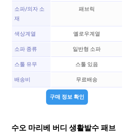
소파/의자 소
패브릭
재
색상계열
옐로우계열
소파 종류
일반형 소파
스툴 유무
스툴 있음
배송비
무료배송
구매 정보 확인
수오 마리베 버디 생활발수 패브