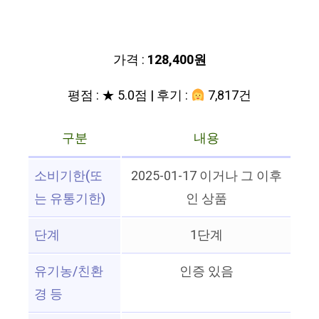
가격 :
128,400원
평점 : ★ 5.0점 | 후기 :
7,817건
구분
내용
소비기한(또
2025-01-17 이거나 그 이후
는 유통기한)
인 상품
단계
1단계
유기농/친환
인증 있음
경 등