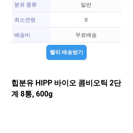
분유 종류
일반
최소연령
0
배송비
무료배송
빨리 배송받기
힙분유 HIPP 바이오 콤비오틱 2단
계 8통, 600g