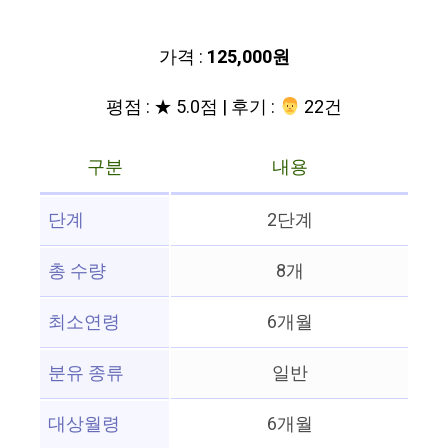
가격 :
125,000원
평점 : ★ 5.0점 | 후기 :
‍‍ 22건
구분
내용
단계
2단계
총 수량
8개
최소연령
6개월
분유 종류
일반
대상월령
6개월