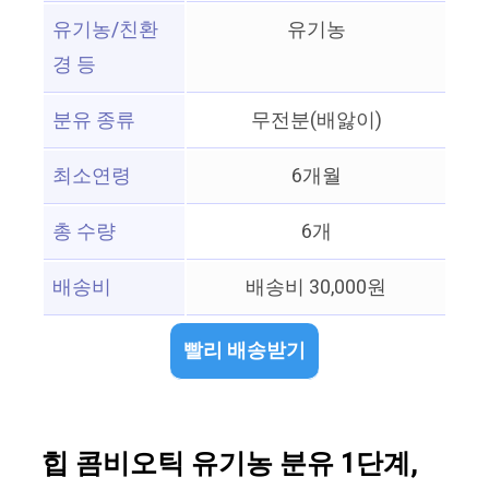
유기농/친환
유기농
경 등
분유 종류
무전분(배앓이)
최소연령
6개월
총 수량
6개
배송비
배송비 30,000원
빨리 배송받기
힙 콤비오틱 유기농 분유 1단계,