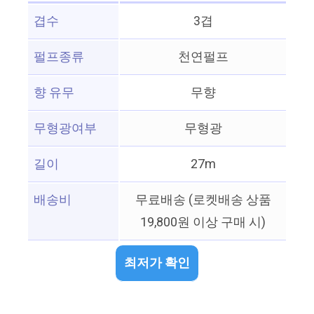
겹수
3겹
펄프종류
천연펄프
향 유무
무향
무형광여부
무형광
길이
27m
배송비
무료배송 (로켓배송 상품
19,800원 이상 구매 시)
최저가 확인