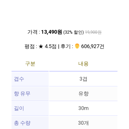
가격 :
13,490원
(32% 할인)
19,900원
평점 : ★ 4.5점 | 후기 :
‍‍ 606,927건
구분
내용
겹수
3겹
향 유무
유향
길이
30m
총 수량
30개