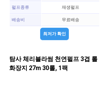
펄프종류
재생펄프
배송비
무료배송
최저가 확인
탐사 체리블라썸 천연펄프 3겹 롤
화장지 27m 30롤, 1팩