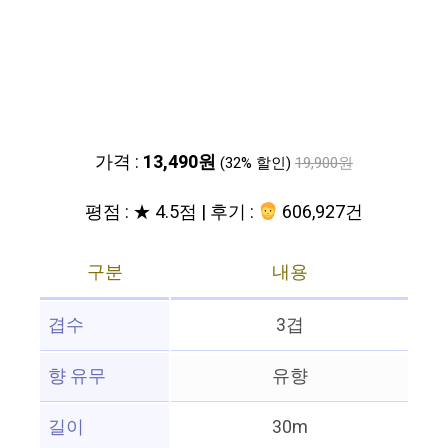
가격 :
13,490원
(32% 할인)
19,900원
평점 : ★ 4.5점 | 후기 :
606,927건
구분
내용
겹수
3겹
향 유무
유향
길이
30m