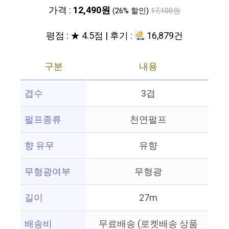
가격 :
12,490원
(26% 할인)
17,100원
평점 : ★ 4.5점 | 후기 :
16,879건
구분
내용
겹수
3겹
펄프종류
천연펄프
향 유무
유향
무형광여부
무형광
길이
27m
배송비
무료배송 (로켓배송 상품