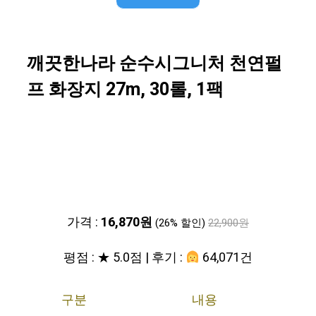
깨끗한나라 순수시그니처 천연펄
프 화장지 27m, 30롤, 1팩
가격 :
16,870원
(26% 할인)
22,900원
평점 : ★ 5.0점 | 후기 :
64,071건
구분
내용