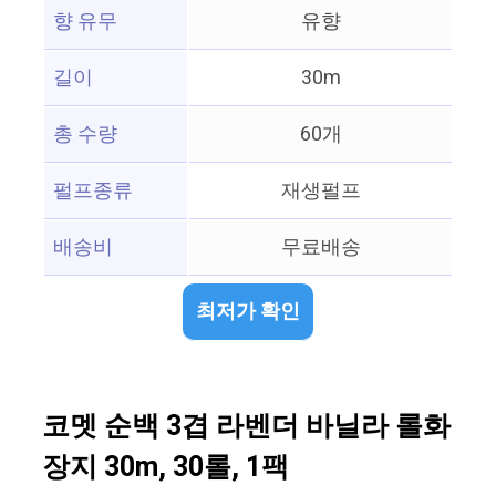
향 유무
유향
길이
30m
총 수량
60개
펄프종류
재생펄프
배송비
무료배송
최저가 확인
코멧 순백 3겹 라벤더 바닐라 롤화
장지 30m, 30롤, 1팩