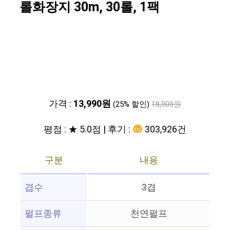
롤화장지 30m, 30롤, 1팩
가격 :
13,990원
(25% 할인)
18,900원
평점 : ★ 5.0점 | 후기 :
303,926건
구분
내용
겹수
3겹
펄프종류
천연펄프