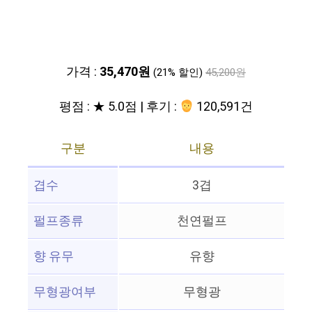
가격 :
35,470원
(21% 할인)
45,200원
평점 : ★ 5.0점 | 후기 :
120,591건
구분
내용
겹수
3겹
펄프종류
천연펄프
향 유무
유향
무형광여부
무형광