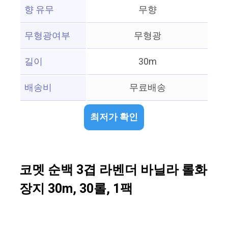
향 유무
무향
무형광여부
무형광
길이
30m
배송비
무료배송
최저가 확인
코멧 순백 3겹 라벤더 바닐라 롤화
장지 30m, 30롤, 1팩