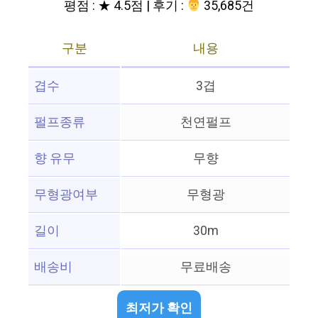
평점 : ★ 4.5점 | 후기 :
‍‍ 35,685건
구분
내용
겹수
3겹
펄프종류
천연펄프
향 유무
무향
무형광여부
무형광
길이
30m
배송비
무료배송
최저가 확인