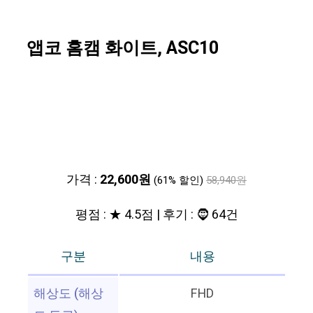
앱코 홈캠 화이트, ASC10
가격 :
22,600원
(61% 할인)
58,940원
평점 : ★ 4.5점 | 후기 : 🧔 64건
구분
내용
해상도 (해상
FHD