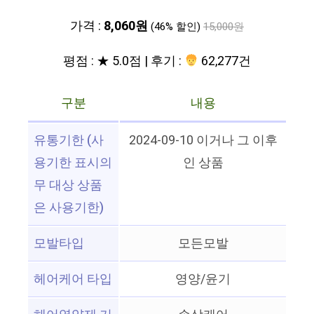
가격 :
8,060원
(46% 할인)
15,000원
평점 : ★ 5.0점 | 후기 :
62,277건
구분
내용
유통기한 (사
2024-09-10 이거나 그 이후
용기한 표시의
인 상품
무 대상 상품
은 사용기한)
모발타입
모든모발
헤어케어 타입
영양/윤기