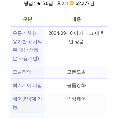
평점 : ★ 5.0점 | 후기 :
‍‍ 62,277건
구분
내용
유통기한 (사
2024-09-10 이거나 그 이후
용기한 표시의
인 상품
무 대상 상품
은 사용기한)
모발타입
모든모발
헤어케어 타입
볼륨강화
헤어영양제 기
손상케어
능