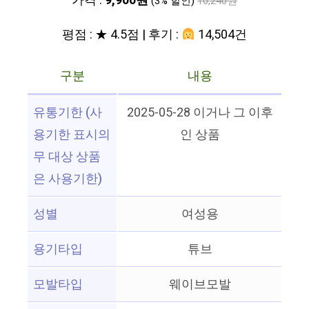
가격 :
9,900원
(3% 할인)
10,240원
평점 : ★ 4.5점 | 후기 :
14,504건
구분
내용
유통기한 (사
2025-05-28 이거나 그 이후
용기한 표시의
인 상품
무 대상 상품
은 사용기한)
성별
여성용
용기타입
튜브
모발타입
웨이브모발