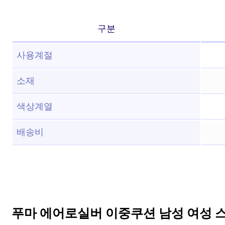
구분
사용계절
소재
색상계열
배송비
푸마 에어로실버 이중쿠션 남성 여성 스