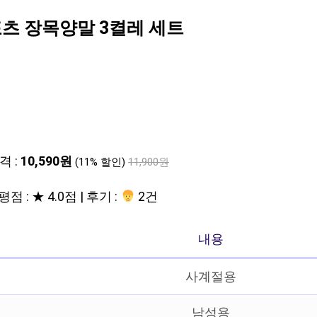
포츠 장목양말 3켤레 세트
격 :
10,590원
(11% 할인)
11,900원
평점 : ★ 4.0점 | 후기 :
2건
내용
사계절용
남성용