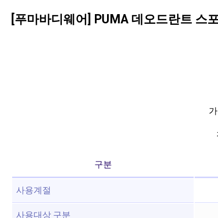
[푸마바디웨어] PUMA 데오드란트 스
가
구분
사용계절
사용대상 구분