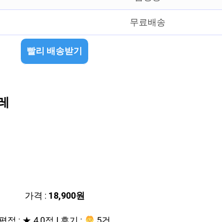
무료배송
빨리 배송받기
레
가격 :
18,900원
평점 : ★ 4.0점 | 후기 :
5건