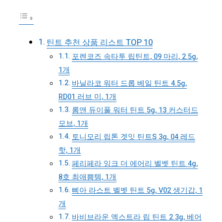
틴트 추천 상품 리스트 TOP 10
포렌코즈 속타투 립틴트, 09 마리, 2.5g,
1개
바닐라코 워터 드롭 베일 틴트 4.5g,
RD01 러브 미, 1개
롬앤 듀이풀 워터 틴트 5g, 13 커스터드
모브, 1개
토니모리 립톤 겟잇 틴트S 3g, 04 레드
핫, 1개
페리페라 잉크 더 에어리 벨벳 틴트 4g,
8호 최애쁨템, 1개
삐아 라스트 벨벳 틴트 5g, V02 생기갑, 1
개
바비브라운 엑스트라 립 틴트 2.3g, 베어