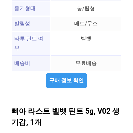
용기형태
봉/팁형
발림성
매트/무스
타투 틴트 여
벨벳
부
배송비
무료배송
구매 정보 확인
삐아 라스트 벨벳 틴트 5g, V02 생
기갑, 1개