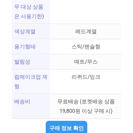
무 대상 상품
은 사용기한)
색상계열
레드계열
용기형태
스틱/펜슬형
발림성
매트/무스
립메이크업 제
리퀴드/잉크
형
배송비
무료배송 (로켓배송 상품
19,800원 이상 구매 시)
구매 정보 확인