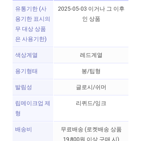
유통기한 (사
2025-05-03 이거나 그 이후
용기한 표시의
인 상품
무 대상 상품
은 사용기한)
색상계열
레드계열
용기형태
봉/팁형
발림성
글로시/쉬머
립메이크업 제
리퀴드/잉크
형
배송비
무료배송 (로켓배송 상품
19,800원 이상 구매 시)