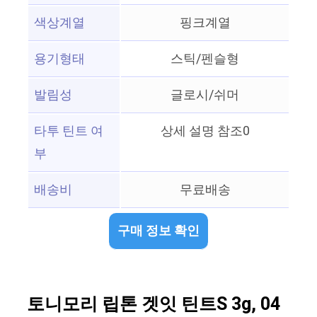
색상계열
핑크계열
용기형태
스틱/펜슬형
발림성
글로시/쉬머
타투 틴트 여
상세 설명 참조0
부
배송비
무료배송
구매 정보 확인
토니모리 립톤 겟잇 틴트S 3g, 04