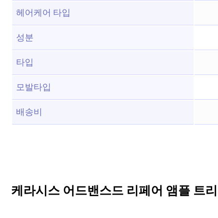
헤어케어 타입
성분
타입
모발타입
배송비
케라시스 어드밴스드 리페어 앰플 트리트먼