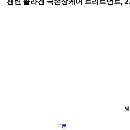
팬틴 콜라겐 극손상케어 트리트먼트, 220
평점
구분