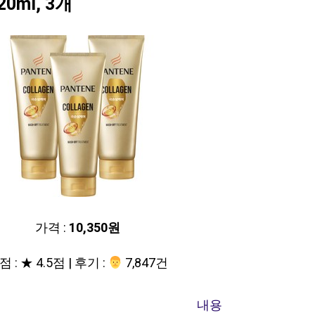
ml, 3개
가격 :
10,350원
 : ★ 4.5점 | 후기 :
‍‍ 7,847건
내용