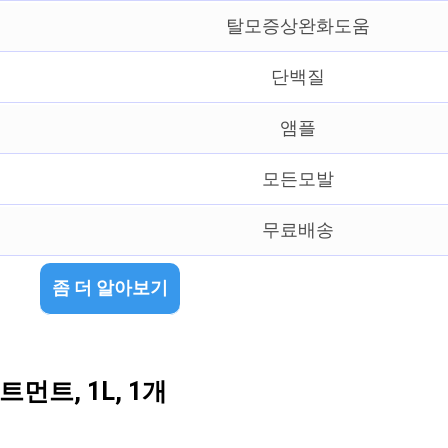
탈모증상완화도움
단백질
앰플
모든모발
무료배송
좀 더 알아보기
트, 1L, 1개