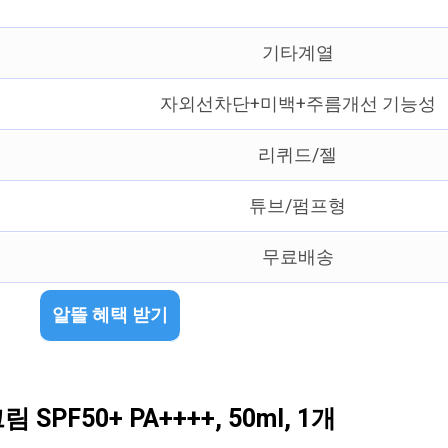
기타계열
자외선차단+미백+주름개선 기능성
리퀴드/젤
튜브/펌프형
무료배송
알뜰 혜택 받기
F50+ PA++++, 50ml, 1개