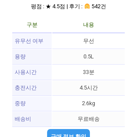
평점 : ★ 4.5점 | 후기 :
542건
구분
내용
유무선 여부
무선
용량
0.5L
사용시간
33분
충전시간
4.5시간
중량
2.6kg
배송비
무료배송
구매 정보 확인