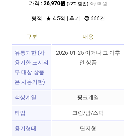
가격 :
26,970원
(22% 할인)
35,000원
평점 : ★ 4.5점 | 후기 : 🧔 666건
구분
내용
유통기한 (사
2026-01-25 이거나 그 이후
용기한 표시의
인 상품
무 대상 상품
은 사용기한)
색상계열
핑크계열
타입
크림/밤/스틱
용기형태
단지형