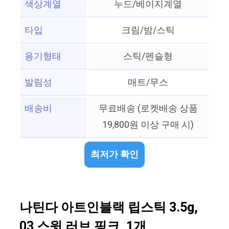
색상계열
누드/베이지계열
타입
크림/밤/스틱
용기형태
스틱/펜슬형
발림성
매트/무스
배송비
무료배송 (로켓배송 상품
19,800원 이상 구매 시)
최저가 확인
나틴다 아트인블랙 립스틱 3.5g,
03 스윗 러브 핑크, 1개