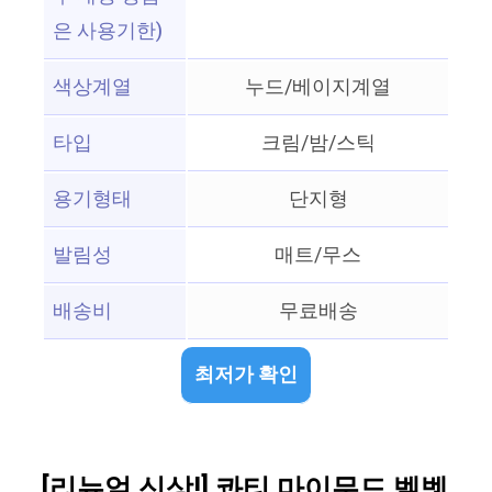
은 사용기한)
색상계열
누드/베이지계열
타입
크림/밤/스틱
용기형태
단지형
발림성
매트/무스
배송비
무료배송
최저가 확인
[리뉴얼 신상!] 콰티 마이무드 벨벳